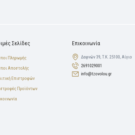
ιμές Σελίδες
Επικοινωνία
Δαφνών 39, Τ.Κ. 25100, Αίγιο
όποι Πληρωμής
2691029001
όποι Αποστολής
info@tzovolou.gr
λιτική Επιστροφών
ιστροφές Προϊόντων
ικοινωνία