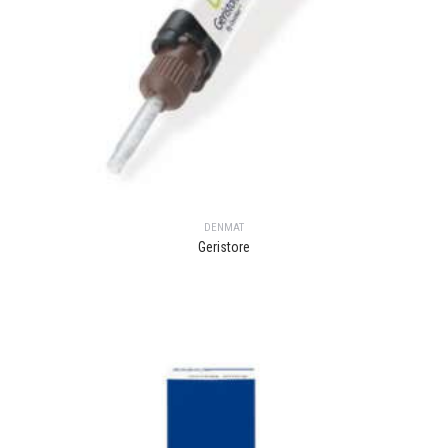
DENMAT
Geristore