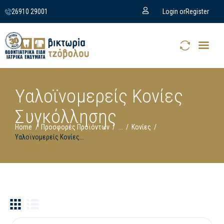
26910 29001
Login or
Register
Υαλοϊνομερείς Κονίες
Συγκόλλησης
Home
Προσφορές Προϊόντων
...
Κονίες
Υαλοϊνομερείς Κονίες...