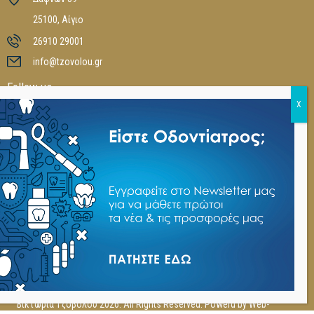
25100, Αίγιο
26910 29001
info@tzovolou.gr
Follow us
Καταλόγοι
Ξεφυλλίστε τους online καταλόγους μας
3M
,
POLYDENTIA
,
INTENSIV
,
USTOMED
,
MEDICAL BODYGURD
,
NSK
,
DMG
,
LEIBINGER
,
COLTENE
,
MANI
,
DIATECH
,
FANTA
,
CROSSTEX
,
EIGHTEETH
,
KULZER
,
YAMAKIN
Βικτωρία Τζόβολου 2026. All Rights Reserved. Powerd by
Web-