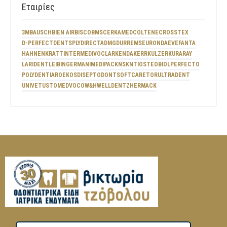
Εταιρίες
3M
BAUSCH
BIEN AIR
BISCO
BMS
CERKAMED
COLTENE
CROSSTEX
D-PERFECT
DENTSPLY
DIRECTA
DMG
DURR
EMS
EURONDA
EVE
FANTA
HAHNENKRATT
INTERMED
IVOCLAR
KENDA
KERR
KULZER
KURARAY
LARIDENT
LEIBINGER
MANI
MEDIPACK
NSK
NTI
OSTEOBIOL
PERFECTO
POLYDENTIA
ROEKO
SDI
SEPTODONT
SOFTCARE
TOR
ULTRADENT
UNIVET
USTOMED
VOCO
W&H
WELLDENT
ZHERMACK