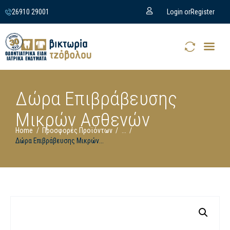
26910 29001
Login or
Register
Δώρα Επιβράβευσης
Μικρών Ασθενών
Home
Προσφορές Προϊόντων
...
Δώρα Επιβράβευσης Μικρών...