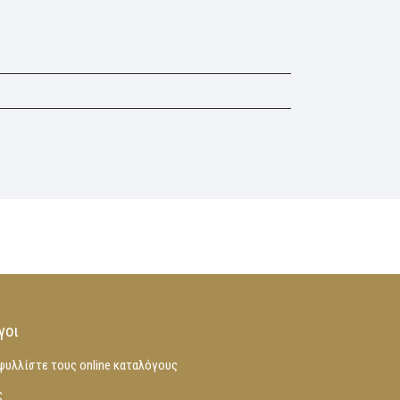
γοι
φυλλίστε τους online καταλόγους
ς