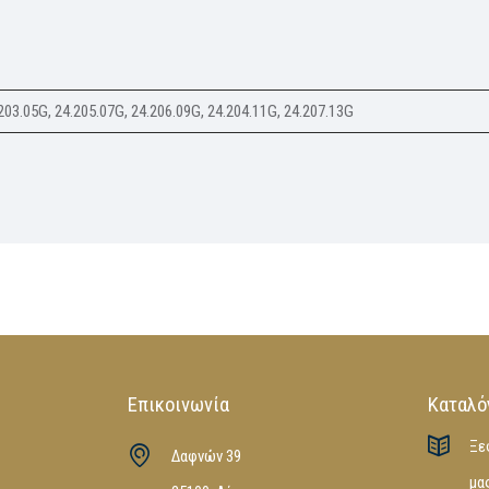
203.05G, 24.205.07G, 24.206.09G, 24.204.11G, 24.207.13G
Επικοινωνία
Καταλό
Ξε
Δαφνών 39
μα