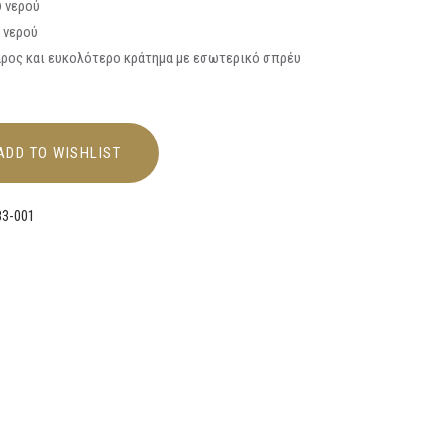
υ νερού
 νερού
βάρος και ευκολότερο κράτημα με εσωτερικό σπρέυ
ADD TO WISHLIST
83-001