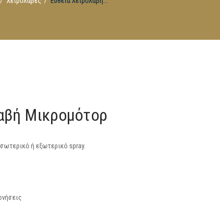
Χειρολαβές
Ευθεία Χειρολαβή...
αβή Μικρομότορ
σωτερικό ή εξωτερικό spray.
ονήσεις