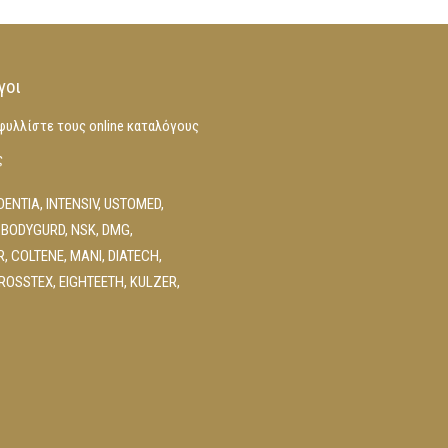
γοι
φυλλίστε τους online καταλόγους
ς
DENTIA
,
INTENSIV
,
USTOMED
,
 BODYGURD
,
NSK
,
DMG
,
R
,
COLTENE
,
MANI
,
DIATECH
,
ROSSTEX
,
EIGHTEETH
,
KULZER
,