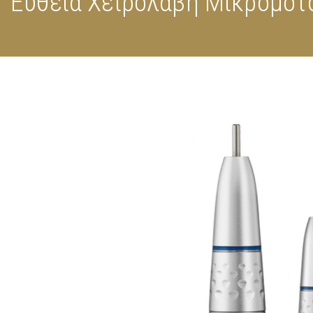
Ευθεία Χειρολαβή Μικρομότ