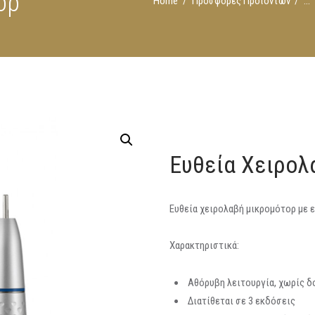
ορ
Home
Προσφορές Προϊόντων
...
Ευθεία Χειρολ
Ευθεία χειρολαβή μικρομότορ με ε
Χαρακτηριστικά:
Αθόρυβη λειτουργία, χωρίς δ
Διατίθεται σε 3 εκδόσεις