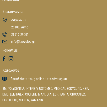
Επικοινωνία
Δαφνών 39
25100, Αίγιο
26910 29001
info@tzovolou.gr
Follow us
Καταλόγοι
Ξεφυλλίστε τους online καταλόγους μας
3M
,
POLYDENTIA
,
INTENSIV
,
USTOMED
,
MEDICAL BODYGURD
,
NSK
,
DMG
,
LEIBINGER
,
COLTENE
,
MANI
,
DIATECH
,
FANTA
,
CROSSTEX
,
EIGHTEETH
,
KULZER
,
YAMAKIN