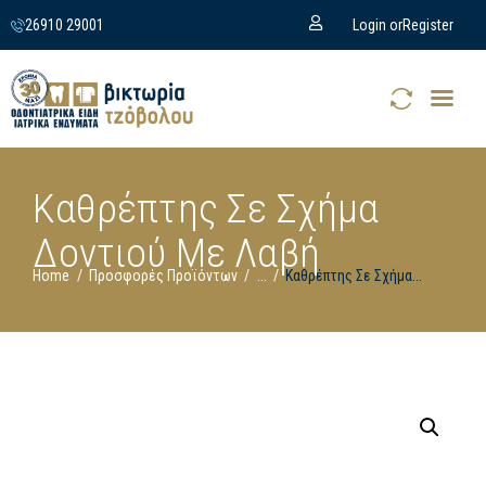
26910 29001
Login or
Register
Καθρέπτης Σε Σχήμα
Δοντιού Με Λαβή
Home
Προσφορές Προϊόντων
...
Καθρέπτης Σε Σχήμα...