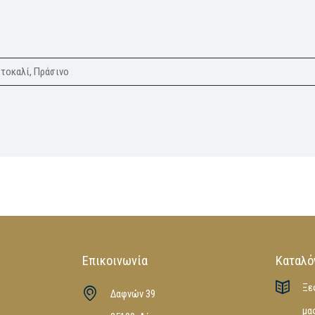
ρτοκαλί, Πράσινο
Επικοινωνία
Καταλό
Ξε
Δαφνών 39
μα