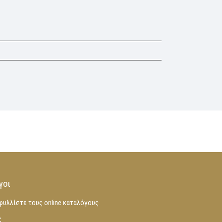
γοι
φυλλίστε τους online καταλόγους
ς