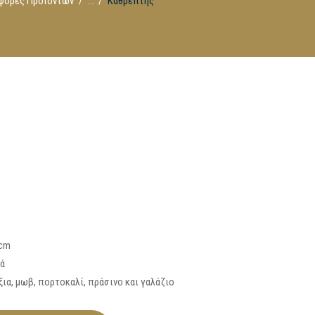
φορές Προϊόντων
...
Καθρέπτης
7cm
ά
ια, μωβ, πορτοκαλί, πράσινο και γαλάζιο