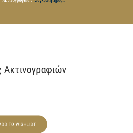
Ακτινογραφικά
Συγκρατητήρας...
ς Ακτινογραφιών
ADD TO WISHLIST