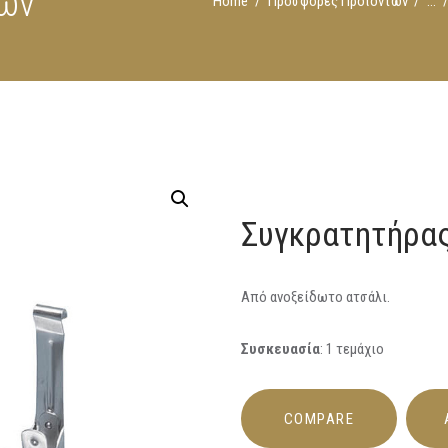
ιών
Home
Προσφορές Προϊόντων
...
Συγκρατητήρα
Από ανοξείδωτο ατσάλι.
Συσκευασία
: 1 τεμάχιο
COMPARE