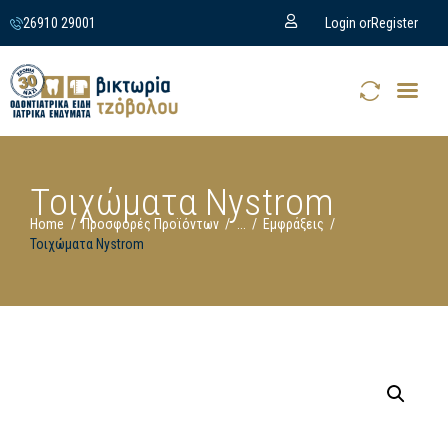
26910 29001
Login or
Register
Τοιχώματα Nystrom
Home
Προσφορές Προϊόντων
...
Εμφράξεις
Τοιχώματα Nystrom