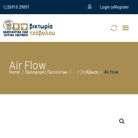
26910 29001
Login or
Register
Air Flow
Home
Προσφορές Προϊόντων
...
Στίλβωση
Air Flow