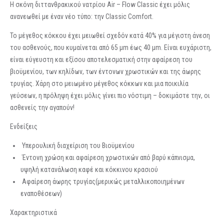
Η σκόνη διττανθρακικού νατρίου Air – Flow Classic έχει μόλις
ανανεωθεί με έναν νέο τύπο: την Classic Comfort.
Το μέγεθος κόκκου έχει μειωθεί σχεδόν κατά 40% για μέγιστη άνεση
του ασθενούς, που κυμαίνεται από 65 μm έως 40 μm. Είναι ευχάριστη,
είναι εύγευστη και εξίσου αποτελεσματική στην αφαίρεση του
βιοϋμενίου, των κηλίδων, των έντονων χρωστικών και της άωρης
τρυγίας. Χάρη στο μειωμένο μέγεθος κόκκων και μια ποικιλία
γεύσεων, η πρόληψη έχει μόλις γίνει πιο νόστιμη – δοκιμάστε την, οι
ασθενείς την αγαπούν!
Ενδείξεις
Υπερουλική διαχείριση του Βιοϋμενίου
Έντονη χρώση και αφαίρεση χρωστικών από βαρύ κάπνισμα,
υψηλή κατανάλωση καφέ και κόκκινου κρασιού
Αφαίρεση άωρης τρυγίας(μερικώς μεταλλικοποιημένων
εναποθέσεων)
Χαρακτηριστικά