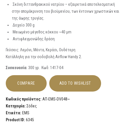
Σκόνη διττανθρακικού νατρίου – εξαιρετικά αποτελεσματική
στην απομάκρυνση του βιοϋμενίου, των έντονων χρωστικών και
της άωρης τρυγίας.
Δοχείο 300 g
Μειωμένο μέγεθος κόκκου ~40 µm
Αντιφλεγμονώδης δράση
Γεύσεις: Λεμόνι, Μέντα, Κεράσι, Ουδέτερη
Κατάλληλη για την σοδοβολή Airflow Handy 2.
Συσκευασία
: 300 γρ. Κωδ: 1417-04
COMPARE
ADD TO WISHLIST
Κωδικός προϊόντος:
ΑΠ-EMS-DV048~
Κατηγορία:
Σόδες
Ετικέτα:
EMS
Product ID:
6345