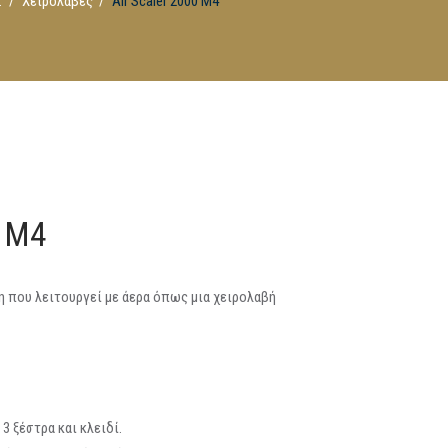
.
Χειρολαβές
Air Scaler 2000 M4
0 M4
 που λειτουργεί με άερα όπως μια χειρολαβή
3 ξέστρα και κλειδί.