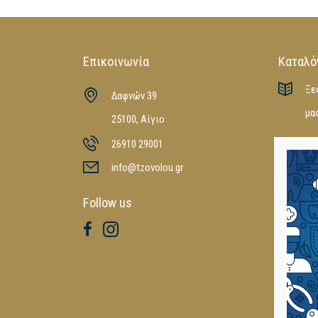
Επικοινωνία
Καταλό
Ξε
Δαφνών 39
μα
25100, Αίγιο
26910 29001
3M
,
POLY
MEDICAL
info@tzovolou.gr
LEIBINGE
FANTA
,
C
Follow us
YAMAKIN