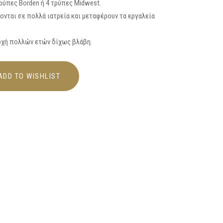
ύπες Borden ή 4 τρύπες Midwest.
ονται σε πολλά ιατρεία και μεταφέρουν τα εργαλεία
τοχή πολλών ετών δίχως βλάβη.
ADD TO WISHLIST