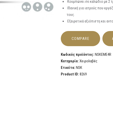
Κουμπώνει σε καλώδιο με 2 τρ
Ιδανική για ιατρούς που εργάζ
τους.
Εξαιρετικά αξιόπιστη και αν
COMPARE
Κωδικός προϊόντος:
NSKEME4R
Κατηγορία:
Χειρολαβές
Ετικέτα:
NSK
Product ID:
8269