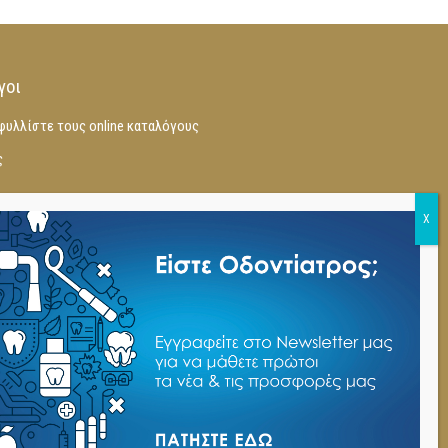
γοι
φυλλίστε τους online καταλόγους
ς
DENTIA
,
INTENSIV
,
USTOMED
,
 BODYGURD
,
NSK
,
DMG
,
R
,
COLTENE
,
MANI
,
DIATECH
,
ROSSTEX
,
EIGHTEETH
,
KULZER
,