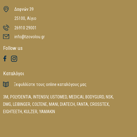
Δαφνών 39
25100, Αίγιο
26910 29001
info@tzovolou.gr
Follow us
Καταλόγοι
Ξεφυλλίστε τους online καταλόγους μας
3M
,
POLYDENTIA
,
INTENSIV
,
USTOMED
,
MEDICAL BODYGURD
,
NSK
,
DMG
,
LEIBINGER
,
COLTENE
,
MANI
,
DIATECH
,
FANTA
,
CROSSTEX
,
EIGHTEETH
,
KULZER
,
YAMAKIN