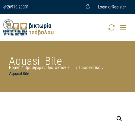
26910 29001
Login or
Register
Aquasil Bite
Home
Προσφορές Προϊόντων
...
Προσθετική
Aquasil Bite