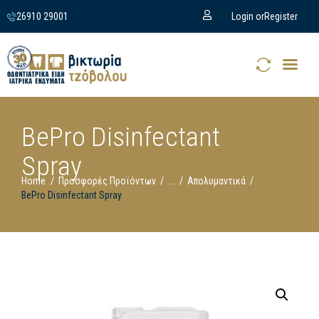
26910 29001
Login or
Register
BePro Disinfectant
Spray
Home
Προσφορές Προϊόντων
...
Απολυμαντικά
BePro Disinfectant Spray