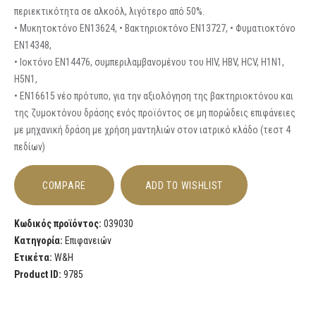
περιεκτικότητα σε αλκοόλ, λιγότερο από 50%.
• Μυκητοκτόνο EN13624, • Βακτηριοκτόνο EN13727, • Φυματιοκτόνο
EN14348,
• Ιοκτόνο EN14476, συμπεριλαμβανομένου του HIV, HBV, HCV, Η1Ν1,
Η5Ν1,
• EN16615 νέο πρότυπο, για την αξιολόγηση της βακτηριοκτόνου και
της ζυμοκτόνου δράσης ενός προϊόντος σε μη πορώδεις επιφάνειες
με μηχανική δράση με χρήση μαντηλιών στον ιατρικό κλάδο (τεστ 4
πεδίων)
COMPARE
ADD TO WISHLIST
Κωδικός προϊόντος:
039030
Κατηγορία:
Επιφανειών
Ετικέτα:
W&H
Product ID:
9785