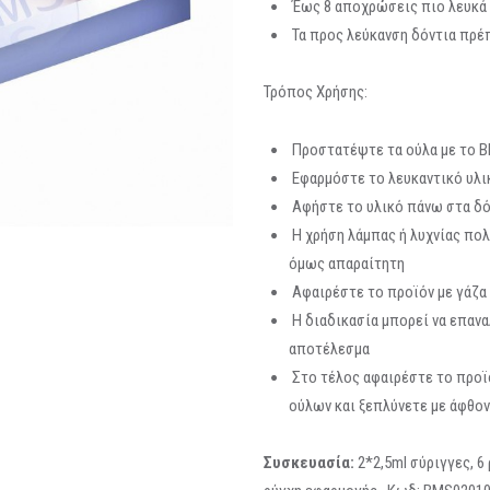
Έως 8 αποχρώσεις πιο λευκά 
Τα προς λεύκανση δόντια πρέπ
Τρόπος Χρήσης:
Προστατέψτε τα ούλα με το B
Εφαρμόστε το λευκαντικό υλι
Αφήστε το υλικό πάνω στα δόν
Η χρήση λάμπας ή λυχνίας πολ
όμως απαραίτητη
Αφαιρέστε το προϊόν με γάζα
Η διαδικασία μπορεί να επαν
αποτέλεσμα
Στο τέλος αφαιρέστε το προϊ
ούλων και ξεπλύνετε με άφθον
Συσκευασία:
2*2,5ml σύριγγες, 6