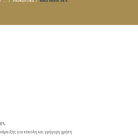
...
Λευκαντικά
BMS White 38%
%
38%
νάμειξης για εύκολη και γρήγορη χρήση