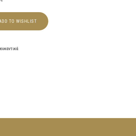
04
ADD TO WISHLIST
ευκαντικά