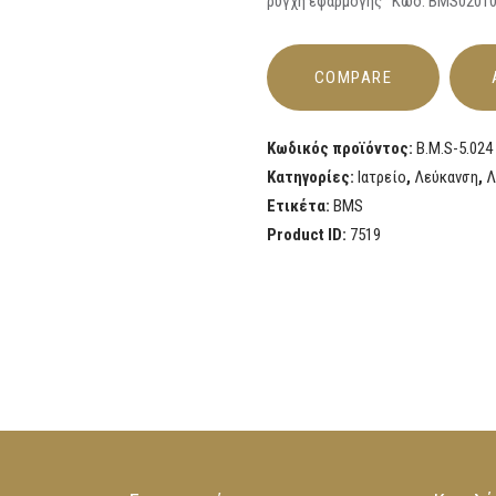
ρύγχη εφαρμογής Κωδ: ΒΜS0201
COMPARE
Κωδικός προϊόντος:
B.M.S-5.024
Κατηγορίες:
Ιατρείο
,
Λεύκανση
,
Λ
Ετικέτα:
BMS
Product ID:
7519