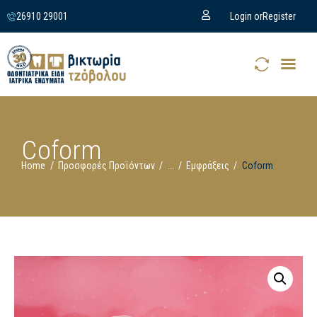
26910 29001
Login or
Register
Coform
Home
Προσφορές Προϊόντων
...
Εμφράξεις
Coform