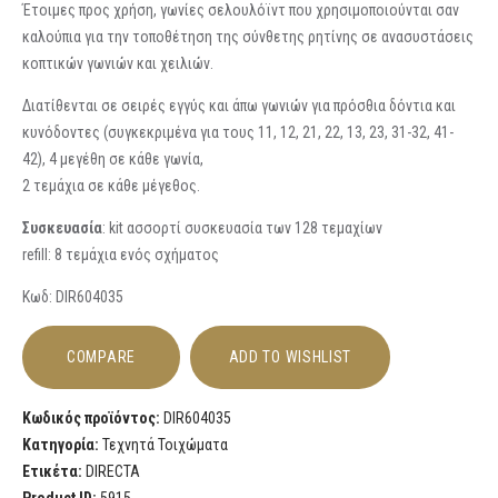
Έτοιμες προς χρήση, γωνίες σελουλόϊντ που χρησιμοποιούνται σαν
καλούπια για την τοποθέτηση της σύνθετης ρητίνης σε ανασυστάσεις
κοπτικών γωνιών και χειλιών.
Διατίθενται σε σειρές εγγύς και άπω γωνιών για πρόσθια δόντια και
κυνόδοντες (συγκεκριμένα για τους 11, 12, 21, 22, 13, 23, 31-32, 41-
42), 4 μεγέθη σε κάθε γωνία,
2 τεμάχια σε κάθε μέγεθος.
Συσκευασία
: kit ασσορτί συσκευασία των 128 τεμαχίων
refill: 8 τεμάχια ενός σχήματος
Κωδ: DIR604035
COMPARE
ADD TO WISHLIST
Κωδικός προϊόντος:
DIR604035
Κατηγορία:
Τεχνητά Τοιχώματα
Ετικέτα:
DIRECTA
Product ID:
5915