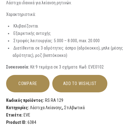
Λάστιχα ιδανικά για λείανση ρητινών.
Χαρακτηριστικά:
Κλιβανίζονται
Εξαιρετικής αντοχής
Στροφές λειτουργίας: 5.000 – 8.000, max. 20.000
Διατίθενται σε 3 αδρότητες: άσπρο (αδρόκοκκο), μπλε (μέσης
αδρότητας), ροζ (λεπτόκοκκο)
Συσκευασία:
Kit 9 τεμάχια σε 3 σχήματα Κωδ: EVE0102
COMPARE
ADD TO WISHLIST
Κωδικός προϊόντος:
RS RA 129
Κατηγορίες:
Λάστιχα Λείανσης
,
Στιλβωτικά
Ετικέτα:
EVE
Product ID:
6384