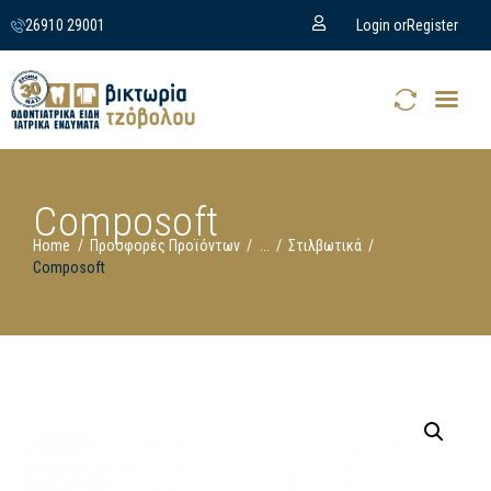
26910 29001
Login or
Register
Composoft
Home
Προσφορές Προϊόντων
...
Στιλβωτικά
Composoft