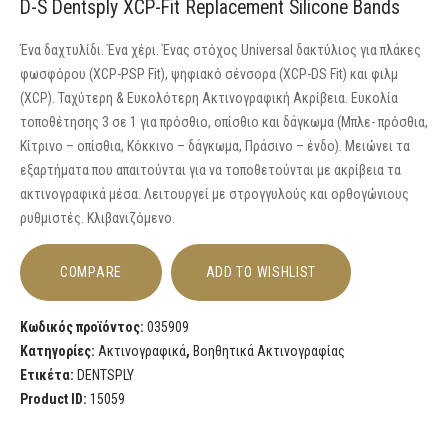
D-S Dentsply XCP-Fit Replacement Silicone Bands
Ένα δαχτυλίδι. Ένα χέρι. Ένας στόχος Universal δακτύλιος για πλάκες
φωσφόρου (XCP-PSP Fit), ψηφιακό σένσορα (XCP-DS Fit) και φιλμ
(XCP). Ταχύτερη & Ευκολότερη Ακτινογραφική Ακρίβεια. Ευκολία
τοποθέτησης 3 σε 1 για πρόσθιο, οπίσθιο και δάγκωμα (Μπλε- πρόσθια,
Κίτρινο – οπίσθια, Κόκκινο – δάγκωμα, Πράσινο – ένδο). Μειώνει τα
εξαρτήματα που απαιτούνται για να τοποθετούνται με ακρίβεια τα
ακτινογραφικά μέσα. Λειτουργεί με στρογγυλούς και ορθογώνιους
ρυθμιστές. Κλιβανιζόμενο.
COMPARE
ADD TO WISHLIST
Κωδικός προϊόντος:
035909
Κατηγορίες:
Ακτινογραφικά
,
Βοηθητικά Ακτινογραφίας
Ετικέτα:
DENTSPLY
Product ID:
15059