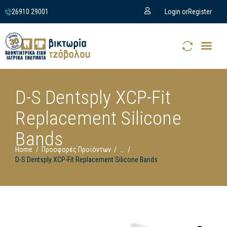
26910 29001
Login or
Register
D-S Dentsply XCP-Fit
Replacement Silicone
Bands
Home
Προσφορές Προϊόντων
...
D-S Dentsply XCP-Fit Replacement Silicone Bands