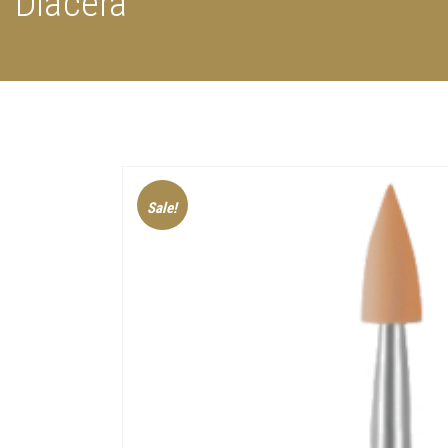
Diacera
Sale!