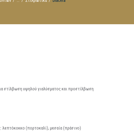
όντων
...
Στιλβωτικά
Diacera
για στίλβωση υψηλού γιαλύσματος και προστίλβωση
: λεπτόκοκκο (πορτοκαλί), μεσαία (πράσινο)