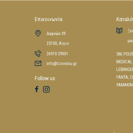
Επικοινωνία
Καταλό
Ξε
Δαφνών 39
μα
25100, Αίγιο
26910 29001
3M
,
POLY
MEDICAL
info@tzovolou.gr
LEIBINGE
FANTA
,
C
Follow us
YAMAKIN