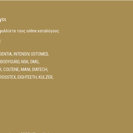
γοι
φυλλίστε τους online καταλόγους
ς
DENTIA
,
INTENSIV
,
USTOMED
,
 BODYGURD
,
NSK
,
DMG
,
R
,
COLTENE
,
MANI
,
DIATECH
,
ROSSTEX
,
EIGHTEETH
,
KULZER
,