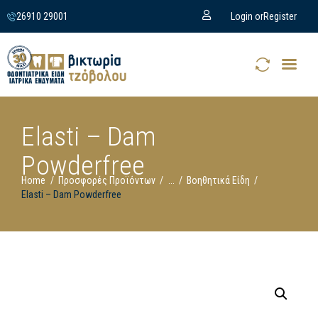
26910 29001
Login or
Register
Elasti – Dam
Powderfree
Home
Προσφορές Προϊόντων
...
Βοηθητικά Είδη
Elasti – Dam Powderfree