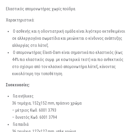
Ελαστικός απομονωτήρας χωρίς πούδρα.
Χαρακτηριστικά:
Ο ασθενής και η οδοντιατρική ομάδα είναι λιγότερο εκτεθειμένοι
σε αλλεργιογόνα σωματίδια και μειώνεται ο κίνδυνος ανάπτυξης
αλλεργίας στο λάτεξ.
Ο απομονωτήρας Elasti-Dam είναι σημαντικά πιο ελαστικός (έως
44% πιο ελαστικός συμφ. με εσωτερικά τεστ) και πιο ανθεκτικός
στο σχίσιμο από τον κλασικό απομονωτήρα λάτεξ, κάνοντας
ευκολότερη την τοποθέτηση.
Συσκευασίες:
Για ενήλικες
36 τεμάχια, 152χ152 mm, πράσινο χρώμα
– μέτριος Κωδ. 6001 3793
– δυνατός Κωδ. 6001 3794
Για παιδιά
36 τεμάχια, 127χ127 mm, μπλε χρώμα