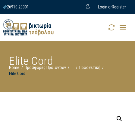
26910 29001
Login or
Register
Elite Cord
Home
Προσφορές Προϊόντων
...
Προσθετική
Elite Cord