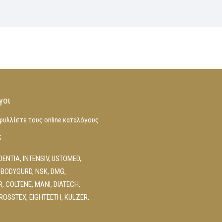
γοι
φυλλίστε τους online καταλόγους
ς
DENTIA
,
INTENSIV
,
USTOMED
,
 BODYGURD
,
NSK
,
DMG
,
R
,
COLTENE
,
MANI
,
DIATECH
,
ROSSTEX
,
EIGHTEETH
,
KULZER
,