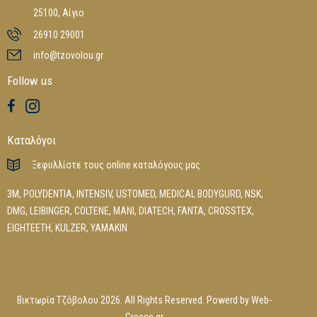
25100, Αίγιο
26910 29001
info@tzovolou.gr
Follow us
Καταλόγοι
Ξεφυλλίστε τους online καταλόγους μας
3M
,
POLYDENTIA
,
INTENSIV
,
USTOMED
,
MEDICAL BODYGURD
,
NSK
,
DMG
,
LEIBINGER
,
COLTENE
,
MANI
,
DIATECH
,
FANTA
,
CROSSTEX
,
EIGHTEETH
,
KULZER
,
YAMAKIN
Βικτωρία Τζόβολου 2026. All Rights Reserved. Powerd by
Web-
Greece.gr