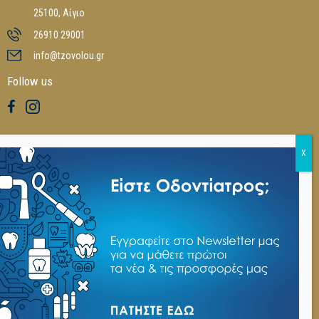
25100, Αίγιο
26910 29001
info@tzovolou.gr
Follow us
Καταλόγοι
Ξεφυλλίστε τους online καταλόγους μας
3M
,
POLYDENTIA
,
INTENSIV
,
USTOMED
,
MEDICAL BODYGURD
,
NSK
,
DMG
,
LEIBINGER
,
COLTENE
,
MANI
,
DIATECH
,
FANTA
,
CROSSTEX
,
EIGHTEETH
,
KULZER
,
YAMAKIN
Βικτωρία Τζόβολου 2026. All Rights Reserved. Powerd by
Web-
Greece.gr