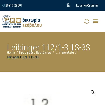
26910 29001
Login or
Register
Leibinger 112/1-3 1S-3S
Home
Προσφορές Προϊόντων
...
Εργαλεία
Leibinger 112/1-3 1S-3S