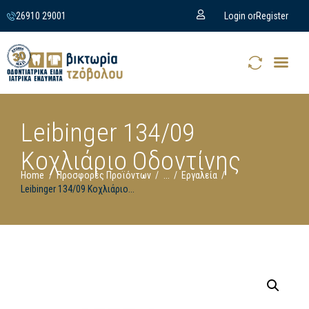
26910 29001
Login or
Register
Leibinger 134/09
Κοχλιάριο Οδοντίνης
Home
Προσφορές Προϊόντων
...
Εργαλεία
Leibinger 134/09 Κοχλιάριο...