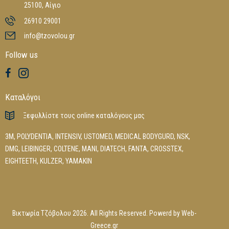
25100, Αίγιο
26910 29001
info@tzovolou.gr
Follow us
Καταλόγοι
Ξεφυλλίστε τους online καταλόγους μας
3M
,
POLYDENTIA
,
INTENSIV
,
USTOMED
,
MEDICAL BODYGURD
,
NSK
,
DMG
,
LEIBINGER
,
COLTENE
,
MANI
,
DIATECH
,
FANTA
,
CROSSTEX
,
EIGHTEETH
,
KULZER
,
YAMAKIN
Βικτωρία Τζόβολου 2026. All Rights Reserved. Powerd by
Web-
Greece.gr