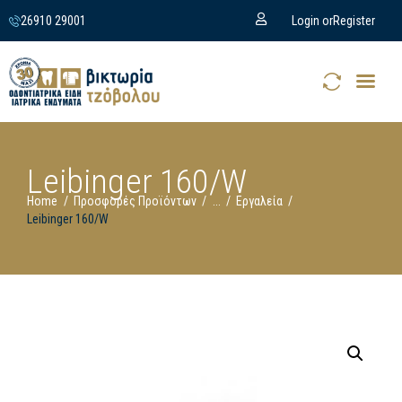
26910 29001
Login or
Register
Leibinger 160/W
Home
Προσφορές Προϊόντων
...
Εργαλεία
Leibinger 160/W