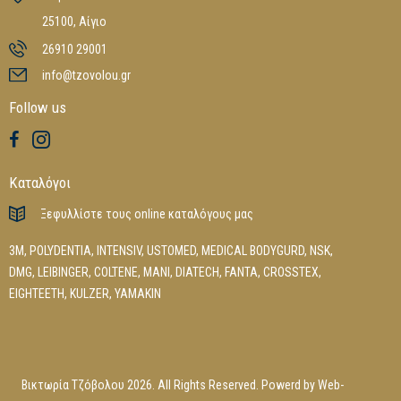
25100, Αίγιο
26910 29001
info@tzovolou.gr
Follow us
Καταλόγοι
Ξεφυλλίστε τους online καταλόγους μας
3M
,
POLYDENTIA
,
INTENSIV
,
USTOMED
,
MEDICAL BODYGURD
,
NSK
,
DMG
,
LEIBINGER
,
COLTENE
,
MANI
,
DIATECH
,
FANTA
,
CROSSTEX
,
EIGHTEETH
,
KULZER
,
YAMAKIN
Βικτωρία Τζόβολου 2026. All Rights Reserved. Powerd by
Web-