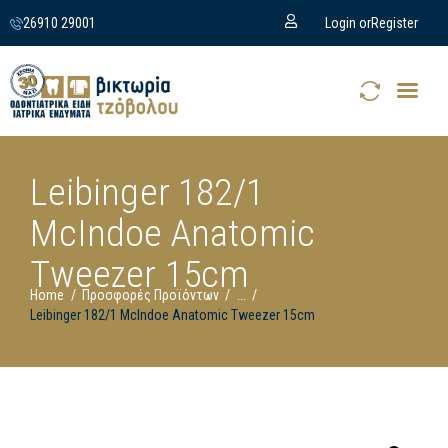
26910 29001
Login or
Register
Leibinger 182/1
McIndoe Anatomic
Tweezer 15cm
Home
Προσφορές Προϊόντων
...
Leibinger 182/1 McIndoe Anatomic Tweezer 15cm