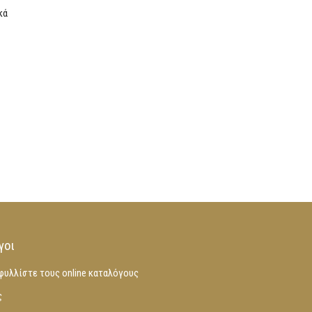
κά
γοι
φυλλίστε τους online καταλόγους
ς