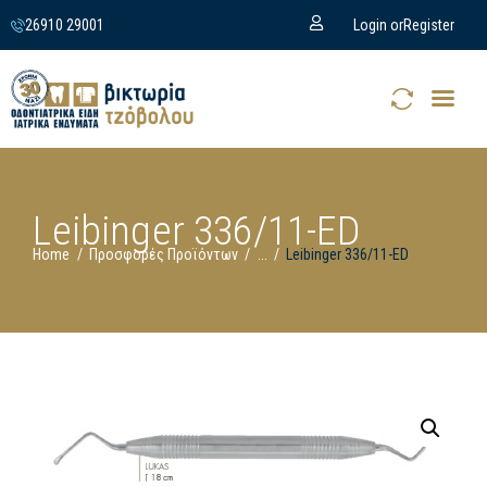
26910 29001
Login or
Register
Leibinger 336/11-ED
Home
Προσφορές Προϊόντων
...
Leibinger 336/11-ED