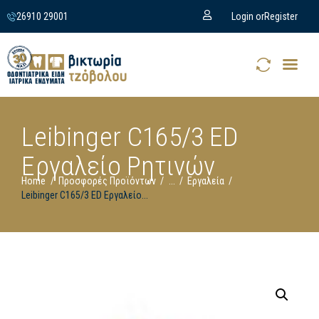
26910 29001
Login or
Register
Leibinger C165/3 ED
Εργαλείο Ρητινών
Home
Προσφορές Προϊόντων
...
Εργαλεία
Leibinger C165/3 ED Εργαλείο...