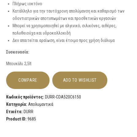
Πλήρως ιοκτόνο
Κατάλληλο για την ταυτόχρονη απολύμανση και καθαρισμό των
οδοντιατρικών αποτυπωμάτων και προσθετικών εργασιών
Μπορεί να χρησιμοποιηθεί με αλγινικό, σιλικόνες, αιθέρες,
πολυθειούχα και υδροκολλοειδή
Δεν απαιτείται αραίωση, είναι έτοιμο προς χρήση διάλυμα
Συσκευασία:
Μπουκάλι 2,5lt
COMPARE
ADD TO WISHLIST
Κωδικός προϊόντος:
DURR-CDA520C6150
Κατηγορία:
Απολυμαντικά
Ετικέτα:
DURR
Product ID:
9685