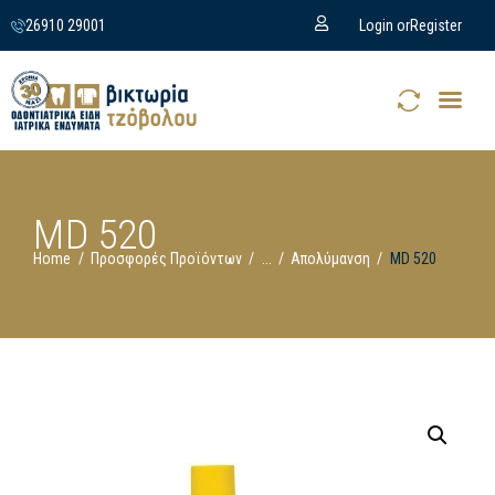
26910 29001
Login or
Register
MD 520
Home
Προσφορές Προϊόντων
...
Απολύμανση
MD 520