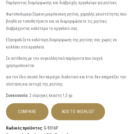
Παράγοντας διαµόρφωσης και διαβροχής εργαλείων για ρητίνες
Φωτοπολυµεριζόµενη µικρόκοκκη ρητίνη, χαµηλής ρευστότητας που
βοηθά να τοποθετήσετε και να διαµορφώσετε τις ρητίνες
διαβρέχοντας καλύτερα το εργαλείο σας.
Εξασφαλίζετε καλύτερη διαµόρφωση της ρητίνης σας χωρίς να
κολλάει στα εργαλεία.
Σε αντίθεση µε τον συγκολλητικό παράγοντα που συχνά
χρησιµοποιείται
για τον ίδιο σκοπό δεν περιέχει διαλυτικό και έτσι δεν επηρεάζει την
σύσταση και αντοχή της ρητίνης.
Συσκευασία
: 2 σύριγγες έκαστη 1,5 γρ.
COMPARE
ADD TO WISHLIST
Κωδικός προϊόντος:
G-9316P