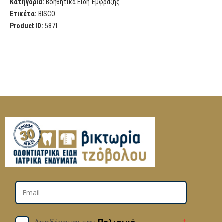
Κατηγορία:
Βοηθητικά Είδη Έμφραξης
Ετικέτα:
BISCO
Product ID:
5871
Αποδέχομαι την
Πολιτική
*