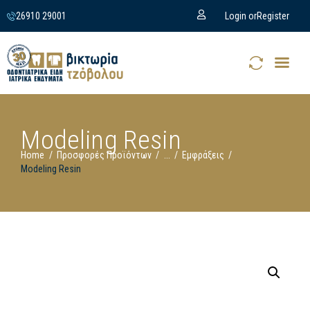
26910 29001
Login or
Register
Modeling Resin
Home
Προσφορές Προϊόντων
...
Εμφράξεις
Modeling Resin