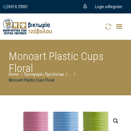
26910 29001
Login or
Register
Monoart Plastic Cups
Floral
Home
Προσφορές Προϊόντων
...
Monoart Plastic Cups Floral