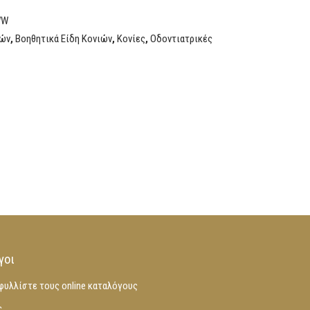
WW
ιών
,
Βοηθητικά Είδη Κονιών
,
Κονίες
,
Οδοντιατρικές
γοι
φυλλίστε τους online καταλόγους
ς