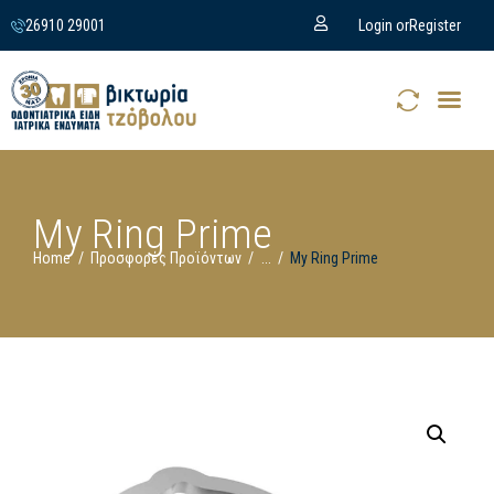
26910 29001
Login or
Register
My Ring Prime
Home
Προσφορές Προϊόντων
...
My Ring Prime