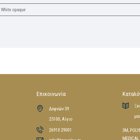
h, White opaque
Επικοινωνία
Καταλό
Ξε
Δαφνών 39
μα
25100, Αίγιο
26910 29001
3M
,
POLY
MEDICAL