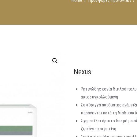
Home
Προσφορές Προϊόντων
Nexus
Ρητινώδης κονία διπλού πολυ
αυτοσυγκολλούμενη
Σε σύριγγα αυτόματης ανάμειξ
παράγονται κατά τη διαδικασία
Σχηματίζει άριστο δεσμό με ο
ζιρκόνια και ρητίνη
Συμβατή με όλα τα πρωτόκολ