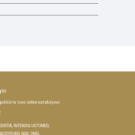
γοι
φυλλίστε τους online καταλόγους
ς
DENTIA
,
INTENSIV
,
USTOMED
,
 BODYGURD
,
NSK
,
DMG
,