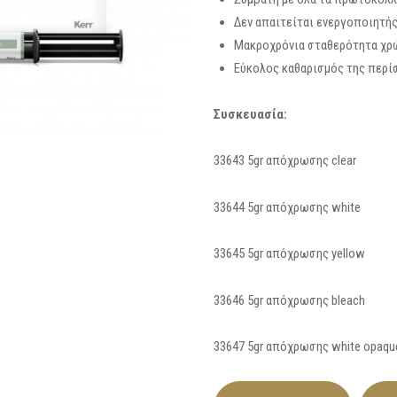
Δεν απαιτείται ενεργοποιητής
Μακροχρόνια σταθερότητα χρ
Εύκολος καθαρισμός της περί
Συσκευασία:
33643 5gr απόχρωσης clear
33644 5gr απόχρωσης white
33645 5gr απόχρωσης yellow
33646 5gr απόχρωσης bleach
33647 5gr απόχρωσης white opaqu