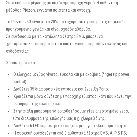
Συσκευή αποτρίγωσης με αυτόνομη παροχή νερού. Η αυθεντική
μέθοδος Piezon, εγγυάται ποιότητα και αντοχή.
Το Piezon 250 είναι κατά 20% πιο ισχυρό σε σχέση με τις συσκευές
προηγούμενης γενιάς και είναι σχεδόν αθόρυβο.
Σε συνδυασμό με τα κατάλληλα ξέστρα EMS, μπορεί να
χρησιμοποιηθεί σε περιστατικά αποτρίγωσης, περιοδοντολογίας και
ενδοδοντίας.
Χαρακτηριστικά:
Ο έλεγχος ισχύος γίνεται εύκολα και με ακρίβεια (finger tip power
control).
Διαθέτει 35 διαφορετικές εντάσεις και ένδειξη Perio.
Χρειάζεται μόνο σύνδεση με παροχή ρεύματος, κάτι που κάνει την
μεταφορά της πολύ εύκολη.
Στην φιάλη μπορούμε να τοποθετήσουμε είτε απεσταγμένο νερό,
είτε διαλύμματα της επιλογής μας π.χ. χλωρεξιδίνης.
Διαθέτει 6 LED περιμετρικά του ξέστρου, για τέλεια ορατότητα.
Η συσκευή συνοδεύεται από 3 αυθεντικά ξέστρα EMS, A, P & PS,