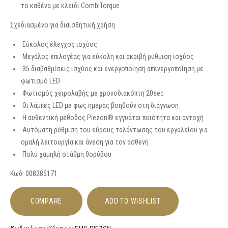
το καθένα με κλειδί CombiTorque.
Σχεδιασμένο για διαισθητική χρήση
Εύκολος έλεγχος ισχύος
Μεγάλος επιλογέας για εύκολη και ακριβή ρύθμιση ισχύος
35 διαβαθμίσεις ισχύος και ενεργοποίηση απενεργοποίηση με
φωτισμό LED
Φωτισμός χειρολαβής με χρονοδιακόπτη 20sec
Οι λάμπες LED με φως ημέρας βοηθούν στη διάγνωση
Η αυθεντική μέθοδος Piezon® εγγυάται ποιότητα και αντοχή
Αυτόματη ρύθμιση του εύρους ταλάντωσης του εργαλείου για
ομαλή λειτουργία και άνεση για τον ασθενή
Πολύ χαμηλή στάθμη θορύβου
Κωδ: 008285171
COMPARE
ADD TO WISHLIST