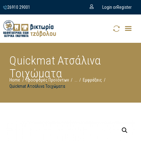
26910 29001
Login or
Register
Quickmat Ατσάλινα
Τοιχώματα
Home
Προσφορές Προϊόντων
...
Εμφράξεις
Quickmat Ατσάλινα Τοιχώματα