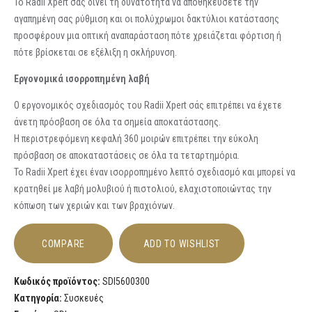
Το Radii Xpert σας δίνει τη δυνατότητα να αποθηκεύσετε την
αγαπημένη σας ρύθμιση και οι πολύχρωμοι δακτύλιοι κατάστασης
προσφέρουν μια οπτική αναπαράσταση πότε χρειάζεται φόρτιση ή
πότε βρίσκεται σε εξέλιξη η σκλήρυνση.
Εργονομικά ισορροπημένη λαβή
Ο εργονομικός σχεδιασμός του Radii Xpert σάς επιτρέπει να έχετε
άνετη πρόσβαση σε όλα τα σημεία αποκατάστασης.
Η περιστρεφόμενη κεφαλή 360 μοιρών επιτρέπει την εύκολη
πρόσβαση σε αποκαταστάσεις σε όλα τα τεταρτημόρια.
Το Radii Xpert έχει έναν ισορροπημένο λεπτό σχεδιασμό και μπορεί να
κρατηθεί με λαβή μολυβιού ή πιστολιού, ελαχιστοποιώντας την
κόπωση των χεριών και των βραχιόνων.
COMPARE
ADD TO WISHLIST
Κωδικός προϊόντος:
SDI5600300
Κατηγορία:
Συσκευές