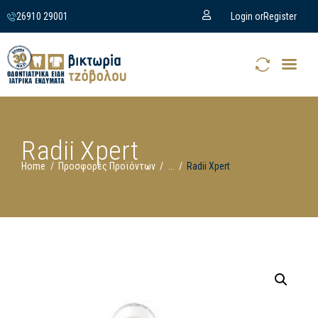
26910 29001
Login or
Register
Radii Xpert
Home
Προσφορές Προϊόντων
...
Radii Xpert