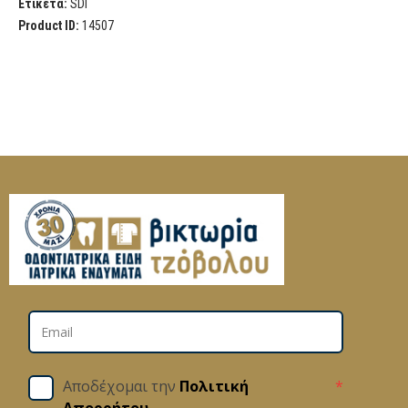
Ετικέτα:
SDI
Product ID:
14507
Αποδέχομαι την
Πολιτική
*