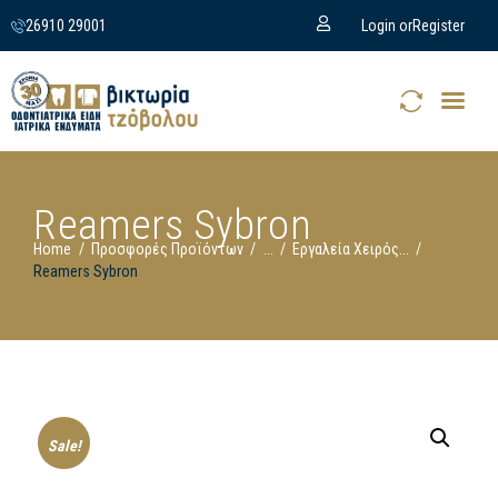
26910 29001
Login or
Register
Reamers Sybron
Home
Προσφορές Προϊόντων
...
Εργαλεία Χειρός...
Reamers Sybron
Sale!