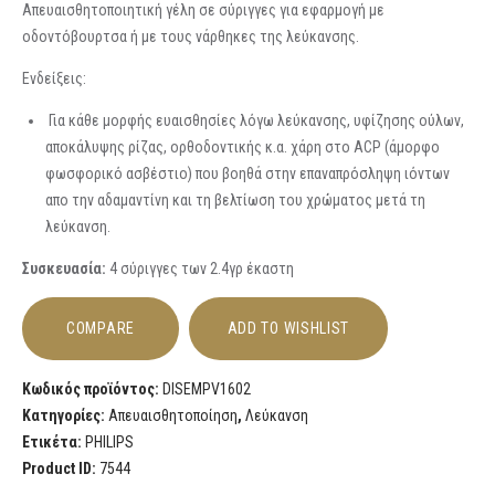
Απευαισθητοποιητική γέλη σε σύριγγες για εφαρμογή με
οδοντόβουρτσα ή με τους νάρθηκες της λεύκανσης.
Ενδείξεις:
Για κάθε μορφής ευαισθησίες λόγω λεύκανσης, υφίζησης ούλων,
αποκάλυψης ρίζας, ορθοδοντικής κ.α. χάρη στο ACP (άμορφο
φωσφορικό ασβέστιο) που βοηθά στην επαναπρόσληψη ιόντων
απο την αδαμαντίνη και τη βελτίωση του χρώματος μετά τη
λεύκανση.
Συσκευασία:
4 σύριγγες των 2.4γρ έκαστη
COMPARE
ADD TO WISHLIST
Κωδικός προϊόντος:
DISEMPV1602
Κατηγορίες:
Απευαισθητοποίηση
,
Λεύκανση
Ετικέτα:
PHILIPS
Product ID:
7544