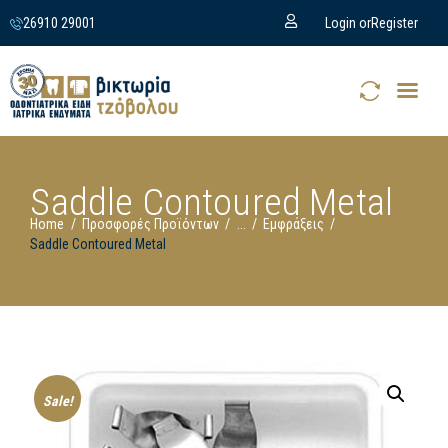
26910 29001
Login or
Register
Saddle Contoured Metal
Home
Προσφορές Προϊόντων
...
Εμφράξεις
Saddle Contoured Metal
Sale!