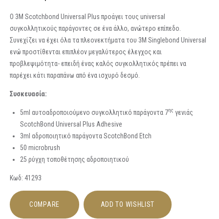
Ο 3M Scotchbond Universal Plus προάγει τους universal
συγκολλητικούς παράγοντες σε ένα άλλο, ανώτερο επίπεδο.
Συνεχίζει να έχει όλα τα πλεονεκτήματα του 3M Singlebond Universal
ενώ προστίθενται επιπλέον μεγαλύτερος έλεγχος και
προβλεψιμότητα- επειδή ένας καλός συγκολλητικός πρέπει να
παρέχει κάτι παραπάνω από ένα ισχυρό δεσμό.
Συσκευασία:
ης
5ml αυτοαδροποιούμενο συγκολλητικό παράγοντα 7
γενιάς
ScotchBond Universal Plus Adhesive
3ml αδροποιητικό παράγοντα ScotchBond Etch
50 microbrush
25 ρύγχη τοποθέτησης αδροποιητικού
Kωδ: 41293
COMPARE
ADD TO WISHLIST