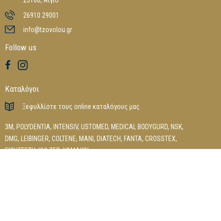
25100, Αίγιο
26910 29001
info@tzovolou.gr
Follow us
Καταλόγοι
Ξεφυλλίστε τους online καταλόγους μας
3M
,
POLYDENTIA
,
INTENSIV
,
USTOMED
,
MEDICAL BODYGURD
,
NSK
,
DMG
,
LEIBINGER
,
COLTENE
,
MANI
,
DIATECH
,
FANTA
,
CROSSTEX
,
EIGHTEETH
,
KULZER
,
YAMAKIN
Βικτωρία Τζόβολου 2026. All Rights Reserved. Powerd by
Web-
Greece.gr