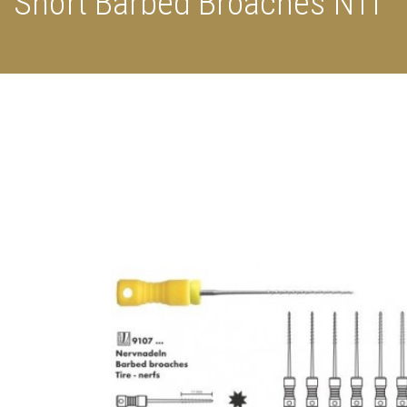
Short Barbed Broaches NTI