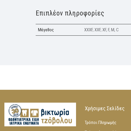
Επιπλέον πληροφορίες
Μέγεθος
XXXF, XXF, XF, F, M, C
Χρήσιμες Σελίδες
Τρόποι Πληρωμής