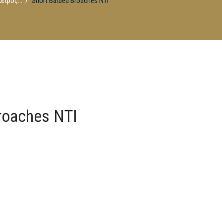
ειρός...
Short Barbed Broaches NTI
roaches NTI