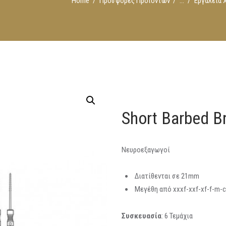
Home
Προσφορές Προϊόντων
...
Εργαλεία Χ
Short Barbed B
Νευροεξαγωγοί
Διατίθενται σε 21mm
Μεγέθη από xxxf-xxf-xf-f-m-c
Συσκευασία
: 6 Τεμάχια