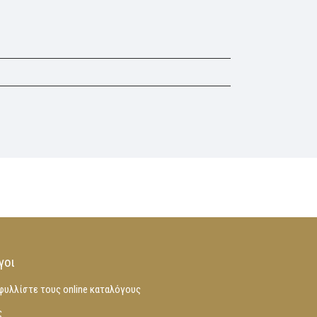
γοι
φυλλίστε τους online καταλόγους
ς