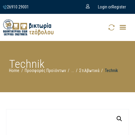
26910 29001
Login or
Register
Technik
Home
Προσφορές Προϊόντων
...
Στιλβωτικά
Technik