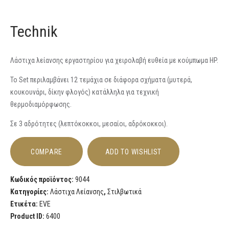
Technik
Λάστιχα λείανσης εργαστηρίου για χειρολαβή ευθεία με κούμπωμα HP.
Το Set περιλαμβάνει 12 τεμάχια σε διάφορα σχήματα (μυτερά,
κουκουνάρι, δίκην φλογός) κατάλληλα για τεχνική
θερμοδιαμόρφωσης.
Σε 3 αδρότητες (λεπτόκοκκοι, μεσαίοι, αδρόκοκκοι).
COMPARE
ADD TO WISHLIST
Κωδικός προϊόντος:
9044
Κατηγορίες:
Λάστιχα Λείανσης
,
Στιλβωτικά
Ετικέτα:
EVE
Product ID:
6400