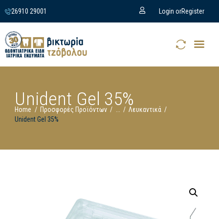
26910 29001
Login or
Register
Unident Gel 35%
Home
Προσφορές Προϊόντων
...
Λευκαντικά
Unident Gel 35%