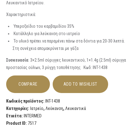
Λευκαντικό Ιατρείου.
Χαρακτηριστικά:
Υπεροξείδιο του καρβαμιδίου 35%
Κατάλληλο για λεύκανση στο ιατρείο
Το υλικό πρέπει να παραμένει πάνω στα δόντια για 20-30 λεπτά.
Στη συνέχεια απομακρύνεται με γάζα
Συσκευασία
: 3×2.5ml σύριγγες λευκαντικού, 1×1.4g (2.5ml) σύριγγα
προστασίας ούλων, 3 ρύγχη τοποθέτησης Κωδ: INT-1438
COMPARE
ADD TO WISHLIST
Κωδικός προϊόντος:
INT-1438
Κατηγορίες:
Ιατρείο
,
Λεύκανση
,
Λευκαντικά
Ετικέτα:
INTERMED
Product ID:
7517