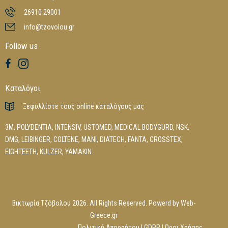
26910 29001
info@tzovolou.gr
Follow us
Καταλόγοι
Ξεφυλλίστε τους online καταλόγους μας
3M
,
POLYDENTIA
,
INTENSIV
,
USTOMED
,
MEDICAL BODYGURD
,
NSK
,
DMG
,
LEIBINGER
,
COLTENE
,
MANI
,
DIATECH
,
FANTA
,
CROSSTEX
,
EIGHTEETH
,
KULZER
,
YAMAKIN
Βικτωρία Τζόβολου 2026. All Rights Reserved. Powerd by
Web-
Greece.gr
Πολιτική Απορρήτου
|
GDPR
|
Όροι Χρήσης