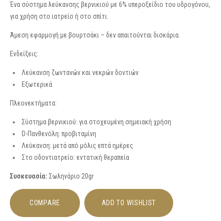
Ένα σύστημα λεύκανσης βερνικιού με 6% υπεροξείδιο του υδρογόνου,
για χρήση στο ιατρείο ή στο σπίτι.
Άμεση εφαρμογή με βουρτσάκι – δεν απαιτούνται δισκάρια.
Ενδείξεις:
Λεύκανση ζωντανών και νεκρών δοντιών
Εξωτερικά
Πλεονεκτήματα:
Σύστημα βερνικιού: για στοχευμένη σημειακή χρήση
D-Πανθενόλη: προβιταμίνη
Λεύκανση: μετά από μόλις επτά ημέρες
Στο οδοντιατρείο: εντατική θεραπεία
Συσκευασία:
Σωληνάριο 20gr
COMPARE
ADD TO WISHLIST