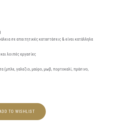
ή
λεια σε απαιτητικές καταστάσεις & είναι κατάλληλα
 και λοιπές εργασίες
α (μπλε, γαλαζιο, μαύρο, μωβ, πορτοκαλί, πράσινο,
ADD TO WISHLIST