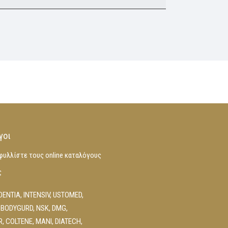
γοι
φυλλίστε τους online καταλόγους
ς
DENTIA
,
INTENSIV
,
USTOMED
,
 BODYGURD
,
NSK
,
DMG
,
R
,
COLTENE
,
MANI
,
DIATECH
,