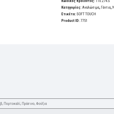
Κωδικός προϊόντος:
110.274.S
Κατηγορίες:
Αναλώσιμα
,
Γάντια
,
Ετικέτα:
SOFT TOUCH
Product ID:
7751
β, Πορτοκαλί, Πράσινο, Φούξια