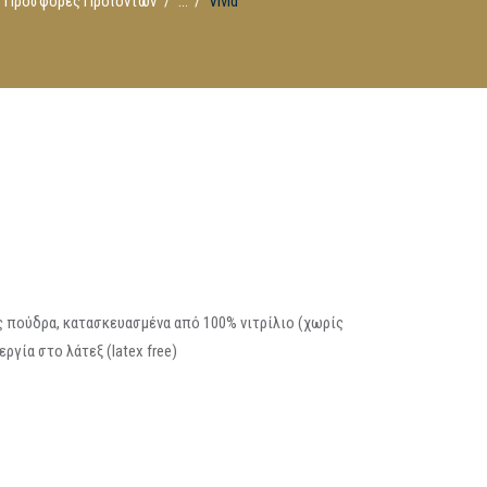
Προσφορές Προϊόντων
...
Vivid
ς πούδρα, κατασκευασμένα από 100% νιτρίλιο (χωρίς
εργία στο λάτεξ (latex free)