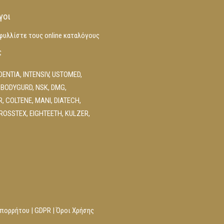
γοι
φυλλίστε τους online καταλόγους
ς
DENTIA
,
INTENSIV
,
USTOMED
,
 BODYGURD
,
NSK
,
DMG
,
R
,
COLTENE
,
MANI
,
DIATECH
,
ROSSTEX
,
EIGHTEETH
,
KULZER
,
Απορρήτου
|
GDPR
|
Όροι Χρήσης