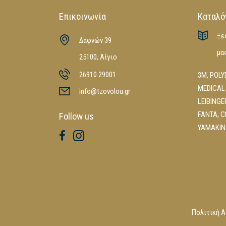
Επικοινωνία
Καταλό
Ξε
Δαφνών 39
μα
25100, Αίγιο
26910 29001
3M
,
POLY
MEDICAL
info@tzovolou.gr
LEIBINGE
FANTA
,
C
Follow us
YAMAKIN
Πολιτική 