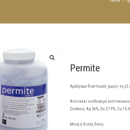
Home
Π
Permite
Aμάλγαμα διασποράς χωρίς τη γ2 
Αποτελεί συνδυασμό λεπτόκοκκου
Σύνθεση: Ag 56%, Sn 27.9%, Cu 15.4%
Μονή ή διπλή δόση.